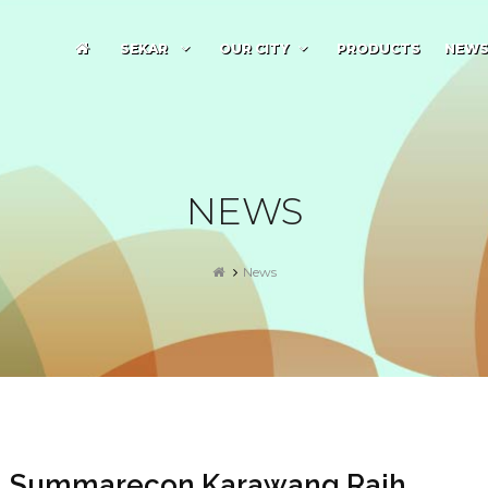
SEKAR
OUR CITY
PRODUCTS
NEW
NEWS
News
Summarecon Karawang Raih