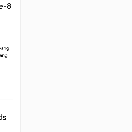
e-8
yang
ang.
ds