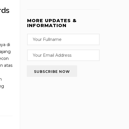
rds
MORE UPDATES &
INFORMATION
ya di
ajang
econ
n atas
SUBSCRIBE NOW
n
ng