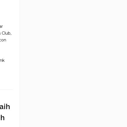
ar
 Club,
con
ank
aih
ah