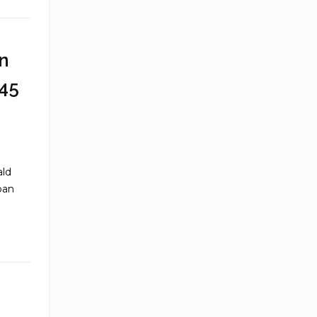
n
45
ald
ban