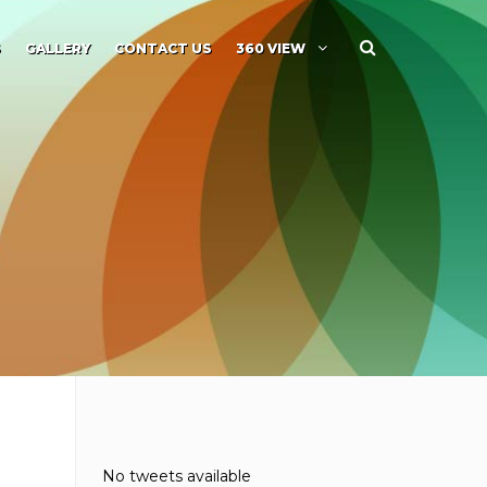
S
GALLERY
CONTACT US
360 VIEW
No tweets available