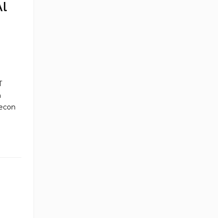
l
T
m
econ