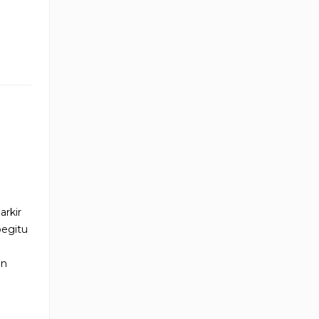
arkir
egitu
on