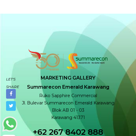
MARKETING GALLERY
LET'S
Summarecon Emerald Karawang
SHARE
Ruko Sapphire Commercial
Jl. Bulevar Summarecon Emerald Karawang
Blok AB 01 - 03
Karawang 41371
+62 267 8402 888