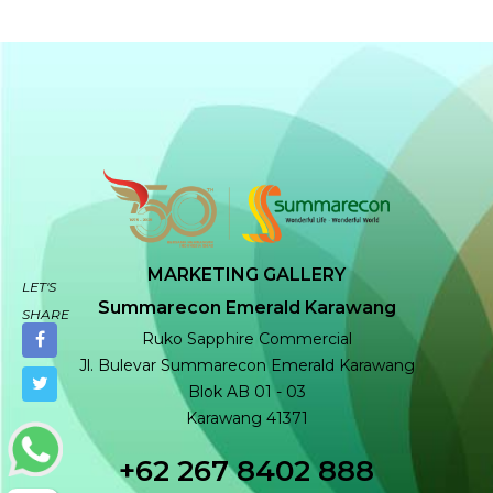
MARKETING GALLERY
LET'S
Summarecon Emerald Karawang
SHARE
Ruko Sapphire Commercial
Jl. Bulevar Summarecon Emerald Karawang
Blok AB 01 - 03
Karawang 41371
+62 267 8402 888