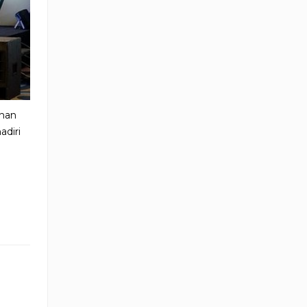
ahan
diri